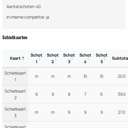
Aantal schoten: 40
In interne competitie: ja
Schietkaarten
Schot
Schot
Schot
Schot
Schot
Kaart
Subtota
1
2
3
4
5
Schietkaart
m
m
m
10
10
20.0
1
Schietkaart
9
9
8
7
6
39.0
2
Schietkaart
m
m
9
9
9
27.0
3
Schietkaart