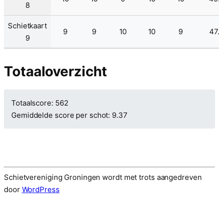
8
Schietkaart
9
9
10
10
9
47
9
Totaaloverzicht
Totaalscore: 562
Gemiddelde score per schot: 9.37
Schietvereniging Groningen wordt met trots aangedreven
door
WordPress