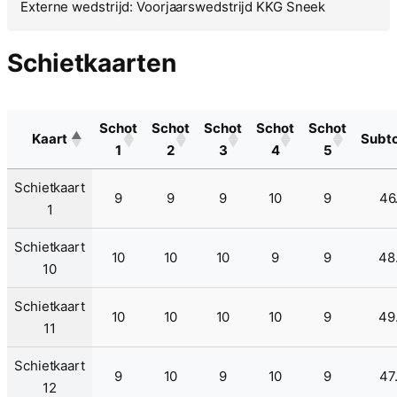
Externe wedstrijd: Voorjaarswedstrijd KKG Sneek
Schietkaarten
Schot
Schot
Schot
Schot
Schot
Kaart
Subto
1
2
3
4
5
Schietkaart
9
9
9
10
9
46
1
Schietkaart
10
10
10
9
9
48
10
Schietkaart
10
10
10
10
9
49
11
Schietkaart
9
10
9
10
9
47
12