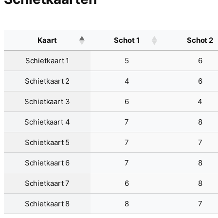
Kaart
Schot 1
Schot 2
Schietkaart 1
5
6
Schietkaart 2
4
6
Schietkaart 3
6
4
Schietkaart 4
7
8
Schietkaart 5
7
7
Schietkaart 6
7
8
Schietkaart 7
6
8
Schietkaart 8
8
7