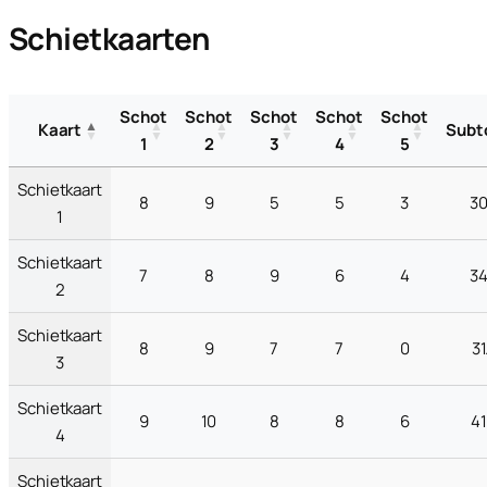
Schietkaarten
Schot
Schot
Schot
Schot
Schot
Kaart
Subt
1
2
3
4
5
Schietkaart
8
9
5
5
3
30
1
Schietkaart
7
8
9
6
4
34
2
Schietkaart
8
9
7
7
0
31
3
Schietkaart
9
10
8
8
6
41
4
Schietkaart