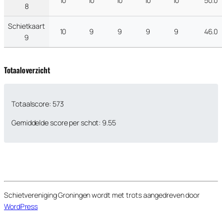
10
10
10
10
10
50.0
8
Schietkaart
10
9
9
9
9
46.0
9
Totaaloverzicht
Totaalscore: 573
Gemiddelde score per schot: 9.55
Schietvereniging Groningen wordt met trots aangedreven door
WordPress