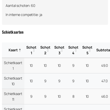
Aantal schoten: 60
In interne competitie: ja
Schietkaarten
Schot
Schot
Schot
Schot
Schot
Kaart
Subtota
1
2
3
4
5
Schietkaart
10
10
10
9
10
49.0
1
Schietkaart
10
9
9
9
10
47.0
10
Schietkaart
9
9
10
8
10
46.0
11
Schietkaart