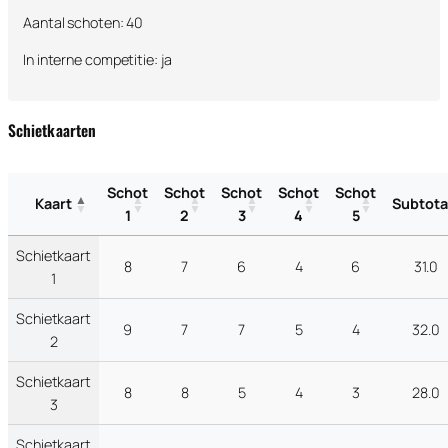
Aantal schoten: 40
In interne competitie: ja
Schietkaarten
Schot
Schot
Schot
Schot
Schot
Kaart
Subtota
1
2
3
4
5
Schietkaart
8
7
6
4
6
31.0
1
Schietkaart
9
7
7
5
4
32.0
2
Schietkaart
8
8
5
4
3
28.0
3
Schietkaart