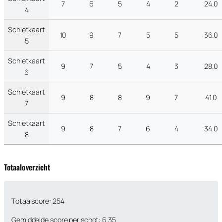
7
6
5
4
2
24.0
4
Schietkaart
10
9
7
5
5
36.0
5
Schietkaart
9
7
5
4
3
28.0
6
Schietkaart
9
8
8
9
7
41.0
7
Schietkaart
9
8
7
6
4
34.0
8
Totaaloverzicht
Totaalscore: 254
Gemiddelde score per schot: 6.35