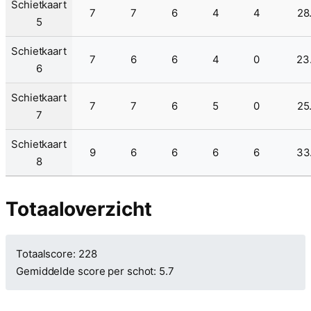
Schietkaart
7
7
6
4
4
28
5
Schietkaart
7
6
6
4
0
23
6
Schietkaart
7
7
6
5
0
25
7
Schietkaart
9
6
6
6
6
33
8
Totaaloverzicht
Totaalscore: 228
Gemiddelde score per schot: 5.7