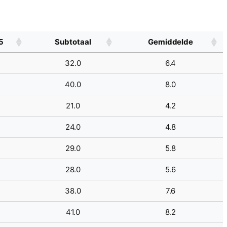
5
Subtotaal
Gemiddelde
32.0
6.4
40.0
8.0
21.0
4.2
24.0
4.8
29.0
5.8
28.0
5.6
38.0
7.6
41.0
8.2