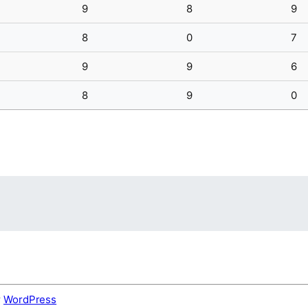
9
8
9
8
0
7
9
9
6
8
9
0
r
WordPress