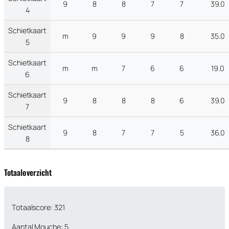
9
8
8
7
7
39.0
4
Schietkaart
m
9
9
9
8
35.0
5
Schietkaart
m
m
7
6
6
19.0
6
Schietkaart
9
8
8
8
6
39.0
7
Schietkaart
9
8
7
7
5
36.0
8
Totaaloverzicht
Totaalscore: 321
Aantal Mouche: 5