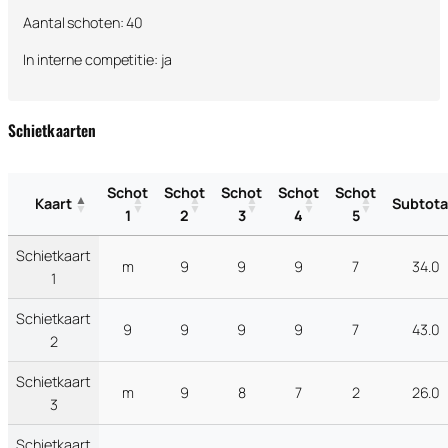
Aantal schoten: 40
In interne competitie: ja
Schietkaarten
Schot
Schot
Schot
Schot
Schot
Kaart
Subtota
1
2
3
4
5
Schietkaart
m
9
9
9
7
34.0
1
Schietkaart
9
9
9
9
7
43.0
2
Schietkaart
m
9
8
7
2
26.0
3
Schietkaart