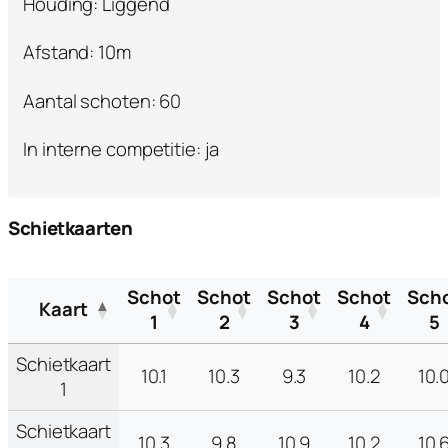
Houding: Liggend
Afstand: 10m
Aantal schoten: 60
In interne competitie: ja
Schietkaarten
Schot
Schot
Schot
Schot
Sch
Kaart
1
2
3
4
5
Schietkaart
10.1
10.3
9.3
10.2
10.
1
Schietkaart
10.3
9.8
10.9
10.2
10.